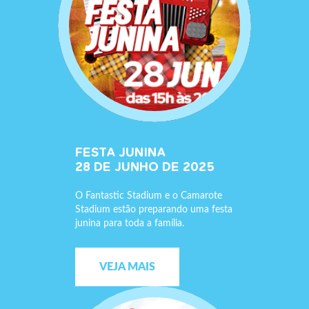
FESTA JUNINA
28 DE JUNHO DE 2025
O Fantastic Stadium e o Camarote
Stadium estão preparando uma festa
junina para toda a família.
VEJA MAIS