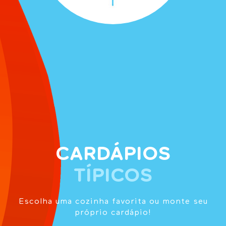
CARDÁPIOS
TÍPICOS
Escolha uma cozinha favorita ou monte seu
próprio cardápio!