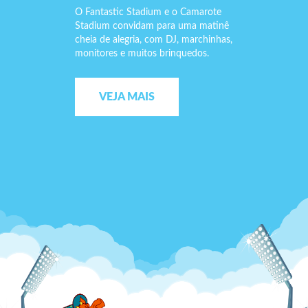
O Fantastic Stadium e o Camarote
Stadium convidam para uma matinê
cheia de alegria, com DJ, marchinhas,
monitores e muitos brinquedos.
VEJA MAIS