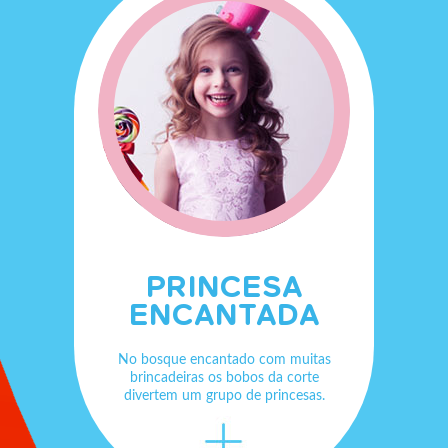
PRINCESA
ENCANTADA
No bosque encantado com muitas
brincadeiras os bobos da corte
divertem um grupo de princesas.