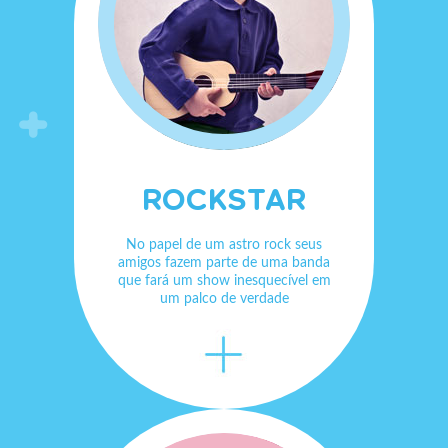
ROCKSTAR
No papel de um astro rock seus
amigos fazem parte de uma banda
que fará um show inesquecível em
um palco de verdade