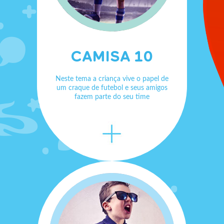
CAMISA 10
Neste tema a criança vive o papel de
um craque de futebol e seus amigos
fazem parte do seu time